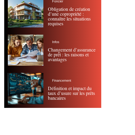
Foncier
Obligation de création
d’une copropriété :
connaître les situations
requises
Infos
Changement d’assurance
de prêt : les raisons et
avantages
Financement
Définition et impact du
taux d’usure sur les prêts
bancaires