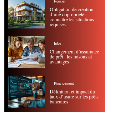
Foncier
Obligation de création
d’une copropriété :
connaître les situations
requises
Infos
Changement d’assurance
de prêt : les raisons et
avantages
Financement
Définition et impact du
taux d’usure sur les prêts
bancaires