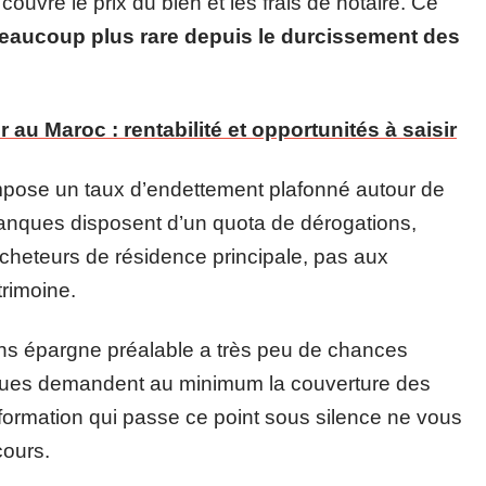
couvre le prix du bien et les frais de notaire. Ce
eaucoup plus rare depuis le durcissement des
r au Maroc : rentabilité et opportunités à saisir
 impose un taux d’endettement plafonné autour de
banques disposent d’un quota de dérogations,
 acheteurs de résidence principale, pas aux
trimoine.
ns épargne préalable a très peu de chances
nques demandent au minimum la couverture des
 formation qui passe ce point sous silence ne vous
cours.