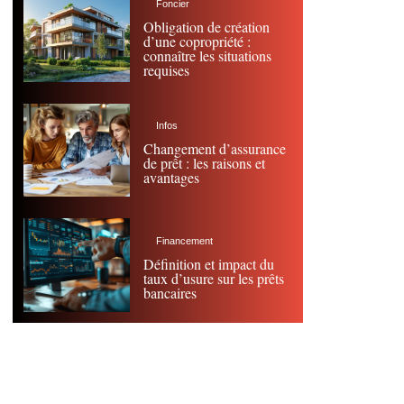
Foncier
Obligation de création
d’une copropriété :
connaître les situations
requises
Infos
Changement d’assurance
de prêt : les raisons et
avantages
Financement
Définition et impact du
taux d’usure sur les prêts
bancaires