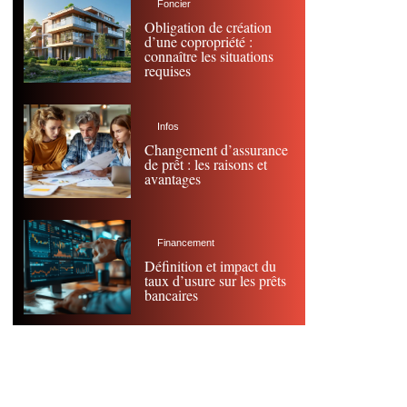
Foncier
Obligation de création
d’une copropriété :
connaître les situations
requises
Infos
Changement d’assurance
de prêt : les raisons et
avantages
Financement
Définition et impact du
taux d’usure sur les prêts
bancaires