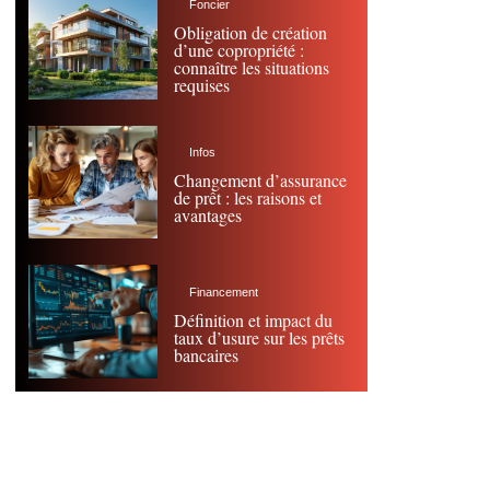
Foncier
Obligation de création
d’une copropriété :
connaître les situations
requises
Infos
Changement d’assurance
de prêt : les raisons et
avantages
Financement
Définition et impact du
taux d’usure sur les prêts
bancaires