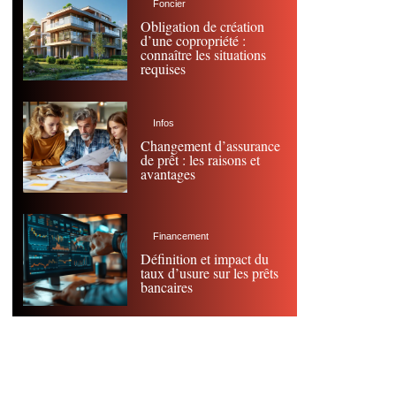
Foncier
Obligation de création
d’une copropriété :
connaître les situations
requises
Infos
Changement d’assurance
de prêt : les raisons et
avantages
Financement
Définition et impact du
taux d’usure sur les prêts
bancaires