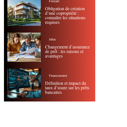
Foncier
Obligation de création
d’une copropriété :
connaître les situations
requises
Infos
Changement d’assurance
de prêt : les raisons et
avantages
Financement
Définition et impact du
taux d’usure sur les prêts
bancaires