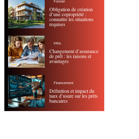
Foncier
Obligation de création
d’une copropriété :
connaître les situations
requises
Infos
Changement d’assurance
de prêt : les raisons et
avantages
Financement
Définition et impact du
taux d’usure sur les prêts
bancaires