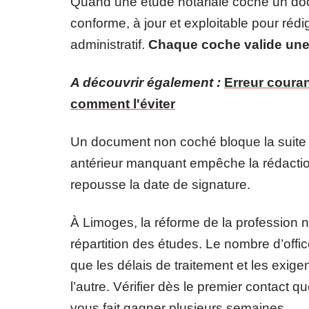
Quand une étude notariale coche un docum
conforme, à jour et exploitable pour réd
administratif.
Chaque coche valide une 
A découvrir également :
Erreur couran
comment l'éviter
Un document non coché bloque la suite d
antérieur manquant empêche la rédaction
repousse la date de signature.
À Limoges, la réforme de la profession no
répartition des études. Le nombre d’office
que les délais de traitement et les exi
l’autre. Vérifier dès le premier contact 
vous fait gagner plusieurs semaines.