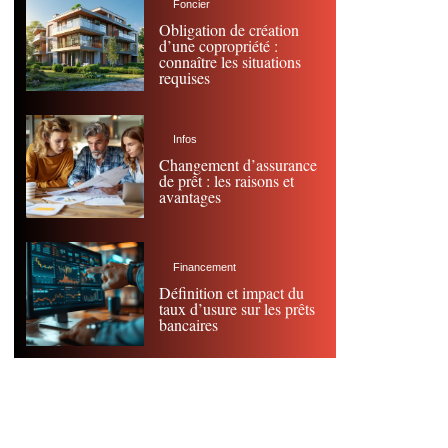
Foncier
Obligation de création
d’une copropriété :
connaître les situations
requises
Infos
Changement d’assurance
de prêt : les raisons et
avantages
Financement
Définition et impact du
taux d’usure sur les prêts
bancaires