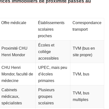
ices immobiliers de proximité passés au
Offre médicale
Établissements
Correspondance
scolaires
transport
proches
Écoles et
Proximité CHU
TVM (bus en
collège
Henri Mondor
site propre)
accessibles
CHU Henri
UPEC, mais peu
Mondor, faculté de
d’écoles
TVM, bus
médecine
primaires
Cabinets
Plusieurs
TVM, bus
médicaux,
groupes
multiples
spécialistes
scolaires