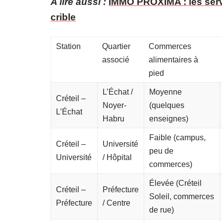
A lire aussi :
IMMO PROXIMA : les serv
crible
Station
Quartier
Commerces
associé
alimentaires à
pied
L’Échat /
Moyenne
Créteil –
Noyer-
(quelques
L’Échat
Habru
enseignes)
Faible (campus,
Créteil –
Université
peu de
Université
/ Hôpital
commerces)
Élevée (Créteil
Créteil –
Préfecture
Soleil, commerces
Préfecture
/ Centre
de rue)