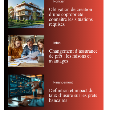
Foncier
Obligation de création
d’une copropriété :
connaître les situations
requises
Infos
Changement d’assurance
de prêt : les raisons et
avantages
Financement
Définition et impact du
taux d’usure sur les prêts
bancaires