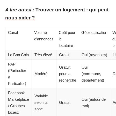
A lire aussi :
Trouver un logement : qui peut
nous aider ?
Canal
Volume
Coût pour
Géolocalisation
Vé
d’annonces
le
d
locataire
pr
Le Bon Coin
Très élevé
Gratuit
Oui (rayon km)
L
PAP
Gratuit
Oui
(Particulier
Modéré
pour la
(commune,
Dé
à
recherche
département)
Particulier)
Facebook
Variable
Marketplace
Oui (autour de
selon la
Gratuit
A
/ Groupes
moi)
zone
locaux