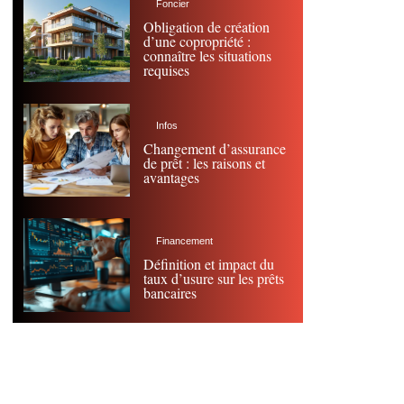
Foncier
Obligation de création
d’une copropriété :
connaître les situations
requises
Infos
Changement d’assurance
de prêt : les raisons et
avantages
Financement
Définition et impact du
taux d’usure sur les prêts
bancaires